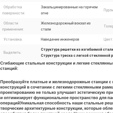
Обработка
Закальцинированные на горячем
Пурли
поверхности:
огне
Области
Железнодорожный вокзал из
Толе
применения:
стали
Установка:
Наведение инженеров
Цвет:
Структура решетки из изгибаемой стал
Выделить:
Структура треска с легкой стеклянной 
Сгибающие стальные конструкции и легкие стеклянн
станций
:
Преобразуйте платные и железнодорожные станции с
конструкций в сочетании с легкими стеклянными рам
проектированию не только улучшает эстетическую пр
и оптимизирует функциональное пространство для па
операцийУникальная способность наши стальные реше
творческие архитектурные конструкции, которые обле