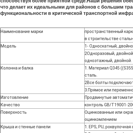
способствуя более приятной среде.Наши решения обе
что делает их идеальными для районов с большим траф
функциональности в критической транспортной инфра
Наименование марки
пространственный карк
в строительстве сталь
Модель
1- Односкатный, двойно
2Одноразовый, двойной
одноэтажный, двойной.
Колонна и балка
1. Материал Q345 ((S355
сталь.
2Все болты подключают
3.Прямое или переменн
Изготовление
Продвинутые автомати
Качество
контроль GB/T19001-200
Поверхность
Оцинкованные или окр
оцинкомлением
Крыша и стенные панели
1. EPS, PU, роквулочная