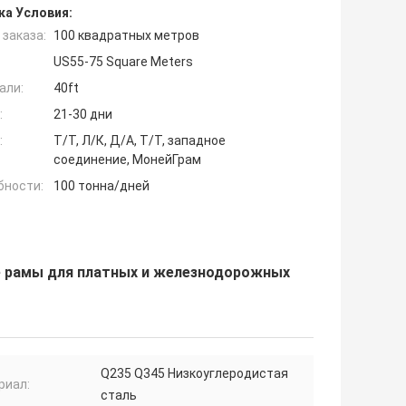
ка Условия:
заказа:
100 квадратных метров
US55-75 Square Meters
али:
40ft
:
21-30 дни
:
Т/Т, Л/К, Д/А, Т/Т, западное
соединение, МонейГрам
бности:
100 тонна/дней
е рамы для платных и железнодорожных
Q235 Q345 Низкоуглеродистая
риал:
сталь