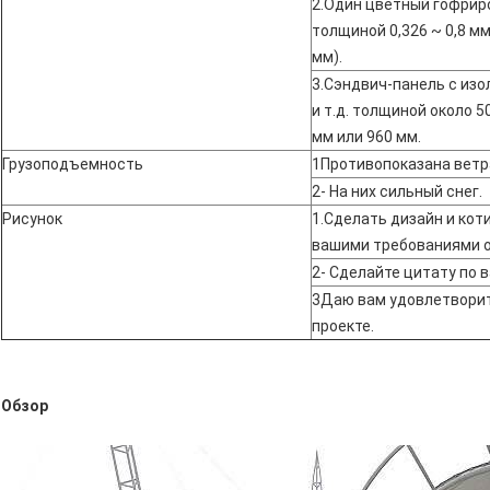
2.Один цветный гофрир
толщиной 0,326 ~ 0,8 мм
мм).
3.Сэндвич-панель с изо
и т.д. толщиной около 5
мм или 960 мм.
Грузоподъемность
1Противопоказана ветр
2- На них сильный снег.
Рисунок
1.Сделать дизайн и кот
вашими требованиями о
2- Сделайте цитату по 
3Даю вам удовлетворит
проекте.
Обзор