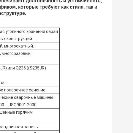
спечивают долговечность и устойчивость,
иком, которые требуют как стиля, так и
структуре.
ас угольного хранения сарай
ных конструкций
й, многоскатный.
, многоразовый,
JR) или Q235 ((S235JR)
ся.
ое поперечное сечение.
ческие сварочные машины
0----ISO9001:2000
ашенные горячим
 сэндвичная панель.