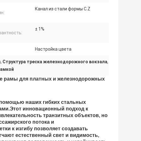
Канал из стали формы C.Z
н:
± 1%
рантность:
Настройка цвета
и
,
Структура треска железнодорожного вокзала
,
рамкой
ые рамы для платных и железнодорожных
 помощью наших гибких стальных
ками.Этот инновационный подход к
ивлекательность транзитных объектов, но
ссажирского потока и
тки к изгибу позволяет создавать
гчают естественный свет и видимость,