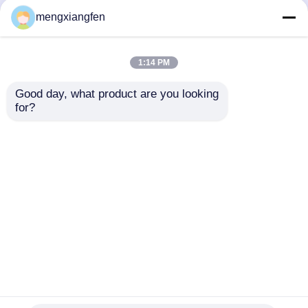
mengxiangfen
1:14 PM
Good day, what product are you looking 
for?
Дом
Главная страница
Карта сайта
контактные данные
Desktop Site
Карта сайта
Privacy Policy
Продукты
О нас
Качество
стальные рамки космоса
Китайская