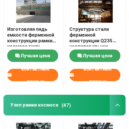
Изготовляя пядь
Структура стали
емкости ферменной
ферменной
конструкции рамки
конструкции Q235
космоса гнуть
настилая крышу
большая связывает
серый EPS для
Лучшая цена
Лучшая цена
белое
крытого
тематического парка
контактные
контактные
воды
данные
данные
Дом
Узел рамки космоса
(47)
Продукты
О нас