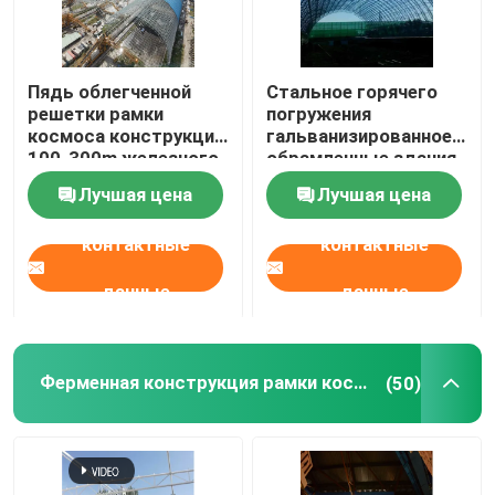
Пядь облегченной
Стальное горячего
решетки рамки
погружения
космоса конструкции
гальванизированное -
100-300m железного
обрамленные здания
каркаса Q345
сгабривают
Лучшая цена
Лучшая цена
большая
структурную рамку
300m космоса
контактные
контактные
данные
данные
Ферменная конструкция рамки космоса
(50)