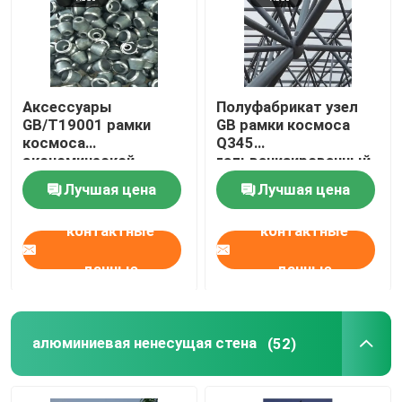
Путешествие фабрики
Аксессуары
Полуфабрикат узел
Проверка качества
GB/T19001 рамки
GB рамки космоса
космоса
Q345
экономической
гальванизированный
Свяжитесь мы
ферменной
соединением
Лучшая цена
Лучшая цена
конструкции космоса
совместные белые
Новости
контактные
контактные
данные
данные
Случаи
стальные рамки космоса
алюминиевая ненесущая стена
(52)
Ферменная конструкция рамки космоса