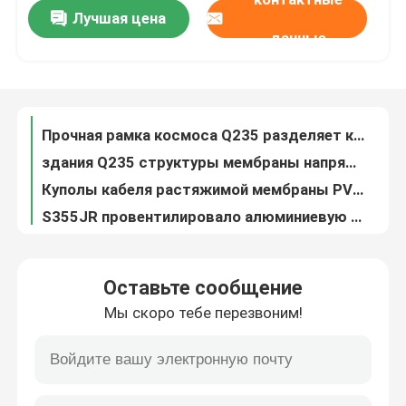
Лучшая цена
Панели PU обслуживания 50mm крыши металла шва положения Q235 вставая на сторону
данные
Прочная рамка космоса Q235 разделяет крышу соединения 960mm ферменной конструкции космоса Decoiling
Путешествие фабрики
здания Q235 структуры мембраны напряжения крыши PVDF 0.8mm для спорт Sdium
Куполы кабеля растяжимой мембраны PVC PTFE крыши EPS пространственные сваривая для структуры
Проверка качества
S355JR провентилировало алюминиевую плиту марганца магния ненесущей стены 50mm 960mm
Подвес большие 0.326-0.8mm крыши рамки космоса EPS стабильности стальной
Свяжитесь мы
Горячего погружения Q355 гальванизировать стойкость шарика рамки космоса шарика болта решетки сваривая
Крыша GB соединителя 0.6mm узла рамки космоса S235JR высокопрочная
Новости
Полуфабрикат шарик болта узла рамки космоса подгонял установку GB на месте
Крыша аксессуаров 820mm рамки космоса соединения шарика болта крыши PU 950mm
Случаи
Оставьте сообщение
Крыша S235JR Premade Gambrel связывает 30 FT пробивая для ненесущей стены
Мы скоро тебе перезвоним!
Ферменная конструкция EPS одиночной ферменной конструкции крыши наклона стальной облегченная освещая подгонянная для спортзала
стальные рамки космоса
Крыша шарового шарнира 820mm 950mm соединения рамки космоса S235JR для стального здания
Пробивать ферменной конструкции высокопрочного трубчатого стального квадрата ферменной конструкции крыши Q235 алюминиевый
Ферменная конструкция рамки космоса
Водоустойчивый узел совместное 100m-300m рамки космоса для хранения угля