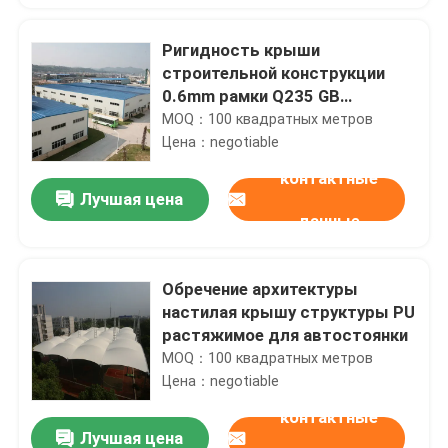
Ригидность крыши
строительной конструкции
0.6mm рамки Q235 GB
стальная портальная
MOQ：100 квадратных метров
Цена：negotiable
контактные
Лучшая цена
данные
Обречение архитектуры
настилая крышу структуры PU
растяжимое для автостоянки
MOQ：100 квадратных метров
Цена：negotiable
контактные
Лучшая цена