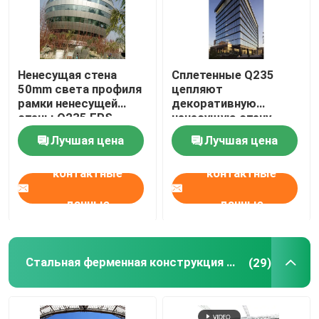
Ненесущая стена
Сплетенные Q235
50mm света профиля
цепляют
рамки ненесущей
декоративную
стены Q235 EPS
ненесущую стену
алюминиевая
50mm для высоких
Лучшая цена
Лучшая цена
зданий подъема
контактные
контактные
данные
данные
Стальная ферменная конструкция крыши
(29)