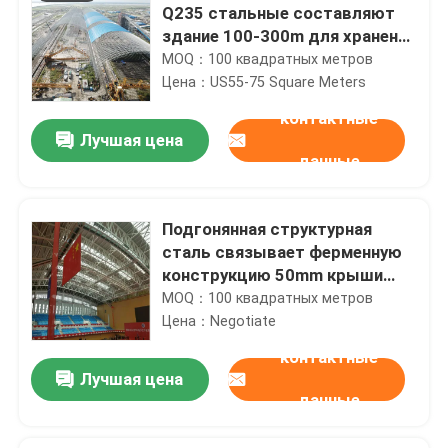
Q235 стальные составляют
здание 100-300m для хранения
угля
MOQ：100 квадратных метров
Цена：US55-75 Square Meters
контактные
Лучшая цена
данные
Подгонянная структурная
сталь связывает ферменную
конструкцию 50mm крыши
наклона 950mm одиночную
MOQ：100 квадратных метров
Цена：Negotiate
контактные
Лучшая цена
данные