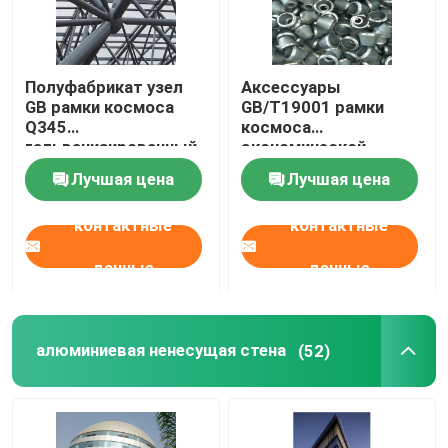
Полуфабрикат узел
Аксессуары
GB рамки космоса
GB/T19001 рамки
Q345
космоса
гальванизированный
экономической
соединением
ферменной
Лучшая цена
Лучшая цена
конструкции космоса
совместные белые
контактные
контактные
данные
данные
алюминиевая ненесущая стена
(52)