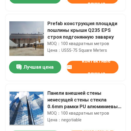
данные
Prefab конструкция площади
пошлины крыши Q235 EPS
строя подгонянную заварку
MOQ：100 квадратных метров
Цена：US55-75 Square Meters
контактные
Лучшая цена
данные
Дом
Панели внешней стены
ненесущей стены стекла
0.6mm рамки PU алюминиевые
Продукты
1.5mm
MOQ：100 квадратных метров
Цена：negotiable
О нас
контактные