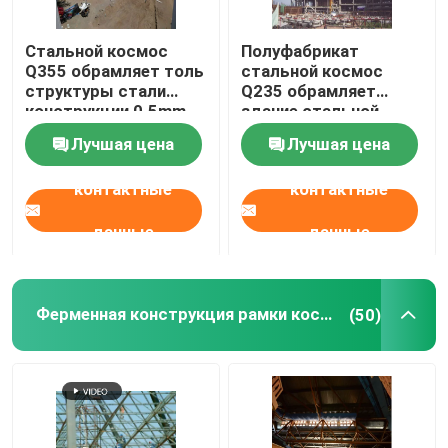
структура стадиона стальная
Стальной космос
Полуфабрикат
Q355 обрамляет толь
стальной космос
структуры стали
Q235 обрамляет
Структура крыши склада
конструкции 0.5mm
здание стальной
0.9mm
структуры крыши
Лучшая цена
Лучшая цена
820mm
Обслуживание крыши металла
контактные
контактные
данные
данные
Ферменная конструкция рамки космоса
(50)