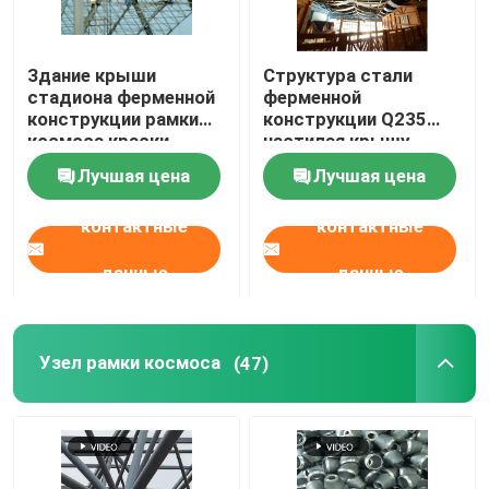
Здание крыши
Структура стали
стадиона ферменной
ферменной
конструкции рамки
конструкции Q235
космоса краски
настилая крышу
взрывать песка
серый EPS для
Лучшая цена
Лучшая цена
подгоняло
крытого
тематического парка
контактные
контактные
воды
данные
данные
Узел рамки космоса
(47)