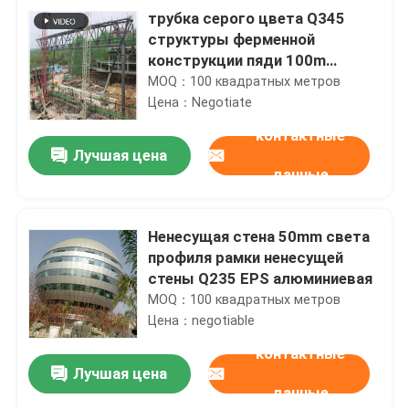
трубка серого цвета Q345
структуры ферменной
конструкции пяди 100m
длинная стальная связывает
MOQ：100 квадратных метров
на месте установку
Цена：Negotiate
контактные
Лучшая цена
данные
Ненесущая стена 50mm света
профиля рамки ненесущей
стены Q235 EPS алюминиевая
MOQ：100 квадратных метров
Цена：negotiable
контактные
Лучшая цена
данные