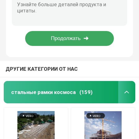
Ненесущая стена большой пяди систем 0.8mm стены EPS архитектурноакустическая внешняя стеклянная
Узел рамки космоса
Prefab здания железного каркаса гнуть структуру крыши 150mm рамки космоса свода
Алюминиевый камень 960mm ненесущей стены Q345 820mm подгонянное для структуры
Полуфабрикат окно в крыше 960mm купола крыши поликарбоната Q345 подгоняло
алюминиевая ненесущая стена
Майны сени 4-8 площади пошлины крыши конструкции 0.8mm будки для сбора пошлины крыши PU EPS
Стальная ферменная конструкция крыши
ДРУГИЕ КАТЕГОРИИ ОТ НАС
стальная портальная рамка
стальные рамки космоса
(159)
Окно в крыше купола крыши
Структура мембраны напряжения
Сень бензоколонки