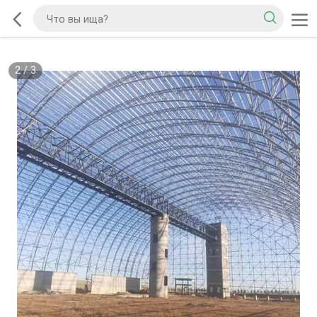
2
/
3