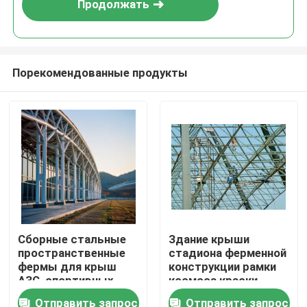
Продолжать
Порекомендованные продукты
Дом
Сборные стальные
Здание крыши
пространственные
стадиона ферменной
Продукты
фермы для крыш
конструкции рамки
АЗС, спортивных
космоса краски
площадок. Сварка в
взрывать песка
Отправить запрос
Отправить запрос
О нас