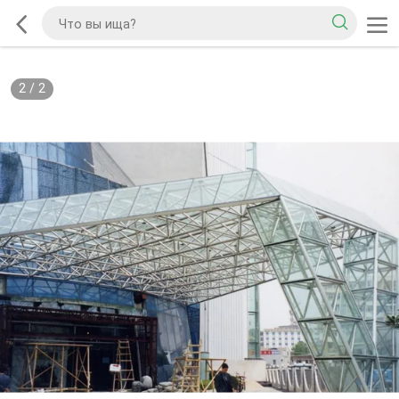
2
/
2