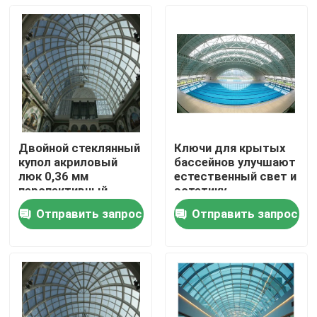
Двойной стеклянный
Ключи для крытых
купол акриловый
бассейнов улучшают
люк 0,36 мм
естественный свет и
перспективный
эстетику.
купол люк 0,6 мм
Отправить запрос
Отправить запрос
Дом
Продукты
О нас