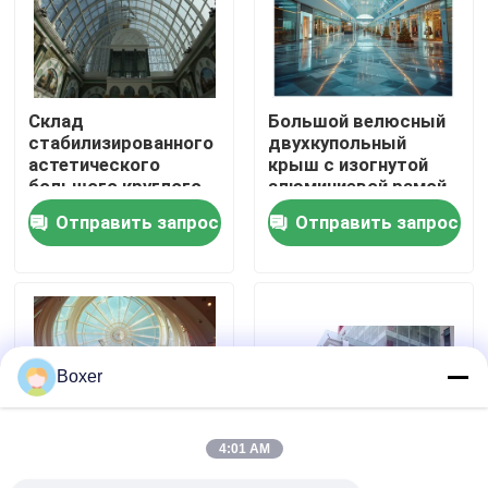
Путешествие фабрики
Склад
Большой велюсный
Проверка качества
стабилизированного
двухкупольный
астетического
крыш с изогнутой
большого круглого
алюминиевой рамой
Свяжитесь мы
окна в крыше купола
для элегантных
Отправить запрос
Отправить запрос
гнуть
зданий
Новости
Случаи
Boxer
стальные рамки космоса
4:01 AM
Ферменная конструкция рамки космоса