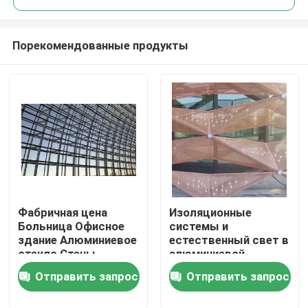
Порекомендованные продукты
Фабричная цена
Изоляционные
Дом
Больница Офисное
системы и
здание Алюминиевое
естественный свет в
стекло Стены
алюминиевой
Продукты
занавески Фасад
завесной стене с
Отправить запрос
Отправить запрос
свободный дизайн
передовыми
стеклянными
О нас