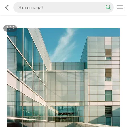
2
/
2