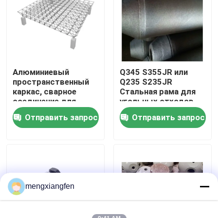
Путешествие фабрики
Проверка качества
Алюминиевый
Q345 S355JR или
пространственный
Q235 S235JR
Свяжитесь мы
каркас, сварное
Стальная рама для
соединение для
угольных отходов
стального
Отправить запрос
Отправить запрос
Новости
строительства,
болтовое узловое
соединение, GB
Случаи
стальные рамки космоса
mengxiangfen
Ферменная конструкция рамки космоса