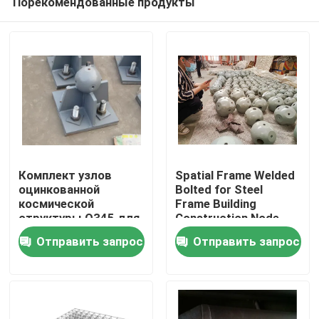
Порекомендованные продукты
Комплект узлов
Spatial Frame Welded
оцинкованной
Bolted for Steel
космической
Frame Building
структуры Q345 для
Construction Node
Дом
стальных
Structure GB ISO
Отправить запрос
Отправить запрос
конструкций и
космических
Продукты
структур
О нас