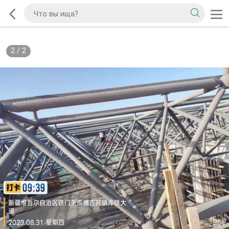
2
/
2