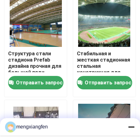
Путешествие фабрики
Проверка качества
Структура стали
Стабильная и
Свяжитесь мы
стадиона Prefab
жесткая стадионная
дизайна прочная для
стальная
большой пяди
конструкция для
Новости
строительства
Отправить запрос
Отправить запрос
хранилищ угля
Случаи
стальные рамки космоса
mengxiangfen
Ферменная конструкция рамки космоса