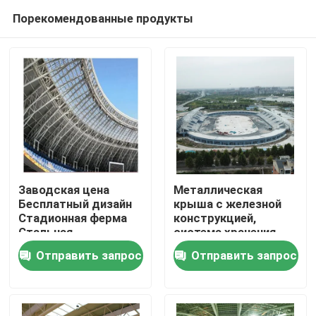
Порекомендованные продукты
Заводская цена
Металлическая
Бесплатный дизайн
крыша с железной
Стадионная ферма
конструкцией,
Дом
Стальная
система хранения
конструкция
угля,
Отправить запрос
Отправить запрос
Большой пролет ISO
автоматические
Продукты
GB
сварочные машины
О нас