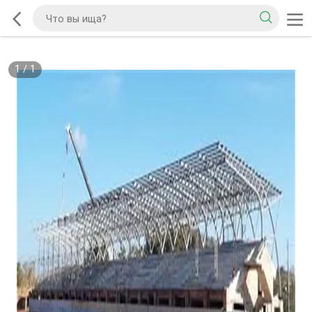
1
/
1