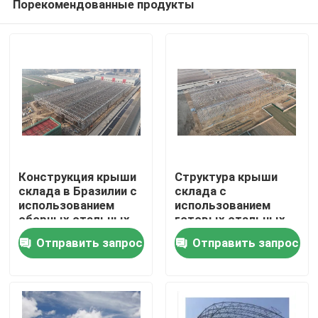
Порекомендованные продукты
Конструкция крыши
Структура крыши
склада в Бразилии с
склада с
использованием
использованием
сборных стальных
готовых стальных
Дом
элементов для
элементов для
Отправить запрос
Отправить запрос
ускорения сборки и
достижения более
строительства
быстрой сборки и
Продукты
логистических
строительства в
объектов
логистических
объектах
О нас