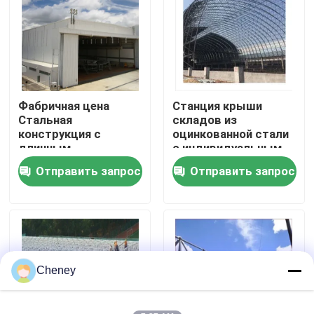
Путешествие фабрики
Проверка качества
Фабричная цена
Станция крыши
Стальная
складов из
Свяжитесь мы
конструкция с
оцинкованной стали
длинным
с индивидуальным
протяжением
пространством
Отправить запрос
Отправить запрос
Новости
склады свободный
колонн для
дизайн для фабрики
индивидуальных
аэропорт ангар ISO
потребностей
Случаи
GB
стальные рамки космоса
Cheney
Ферменная конструкция рамки космоса