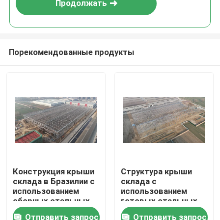
Продолжать
Порекомендованные продукты
Дом
Конструкция крыши
Структура крыши
склада в Бразилии с
склада с
Продукты
использованием
использованием
сборных стальных
готовых стальных
элементов для
элементов для
Отправить запрос
Отправить запрос
О нас