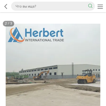
2
/
3