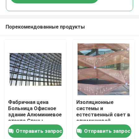
Порекомендованные продукты
Дом
Фабричная цена
Изоляционные
Больница Офисное
системы и
здание Алюминиевое
естественный свет в
Продукты
стекло Стены
алюминиевой
занавески Фасад
завесной стене с
Отправить запрос
Отправить запрос
свободный дизайн
передовыми
О нас